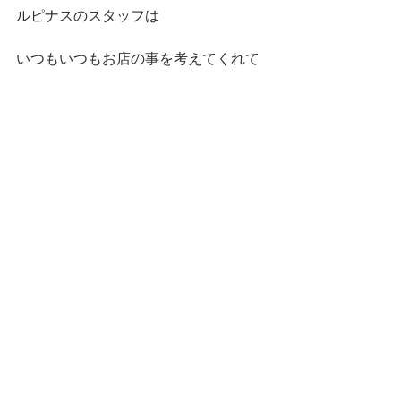
ルピナスのスタッフは
いつもいつもお店の事を考えてくれて
ます
看板やポップもオーナーのセンスでは
思いつかない
とてもすばらしいものを提案してくれ
ます
デザインのセンスもピカイチのスタッ
フ
本当に感謝しかありません
ありがとう